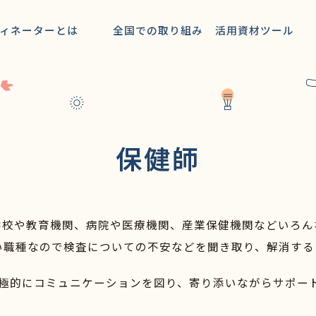
多彩な現場から学ぶ
動ガイド
ィネーターとは
全国での取り組み
活用資材ツール
ごと活動支援情報
研修会プランニング
情報
研究内容
oの活動
患者会
保健師
エキスパート肝Coストーリー
学校や教育機関、病院や医療機関、産業保健機関などいろん
い職種なので検査についての不安などを聞き取り、解消する
極的にコミュニケーションを図り、寄り添いながらサポー