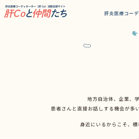
職種別活
肝炎医療コーデ
ステップ
お役立ち
患者肝C
活動動画
みんなの
地方自治体、企業、
患者さんと直接お話しする機会が多
身近にいるからこそ、積