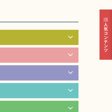
format_list_bulleted
人
気
コ
ン
テ
ン
ツ