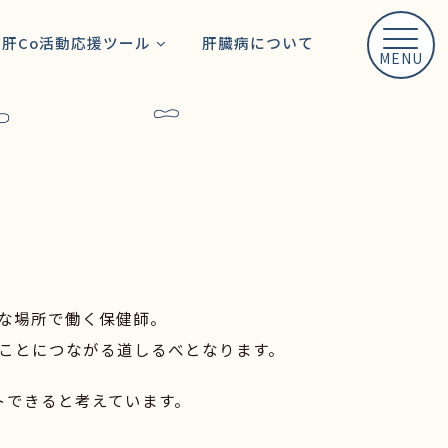
リンク
肝Co活動応援ツール
肝臓病について
MENU
利用規約
活動事例
職種別活動ガイド
プライバシーポリシー
ステップごと活動支援情
報
サイトマップ
お役立ち情報
患者肝Coの活動
活動動画
な場所で働く保健師。
ことにつながる道しるべとなります。
トできると考えています。