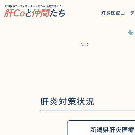
職種別活
肝炎医療コーデ
ステップ
お役立ち
患者肝C
活動動画
みんなの
肝炎対策状況
新潟県肝炎医療