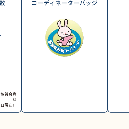
数
コーディネーターバッジ
人
進協議会資
料
1日現在）