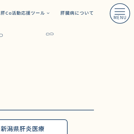
リンク
肝Co活動応援ツール
肝臓病について
MENU
利用規約
活動事例
職種別活動ガイド
プライバシーポリシー
ステップごと活動支援情
報
サイトマップ
お役立ち情報
患者肝Coの活動
活動動画
新潟県肝炎医療