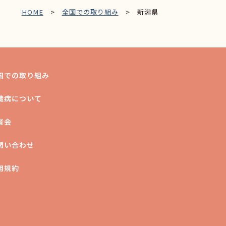
HOME
>
全国での取り組み
> 新潟県
国での取り組み
臓病について
者会
問い合わせ
用規約