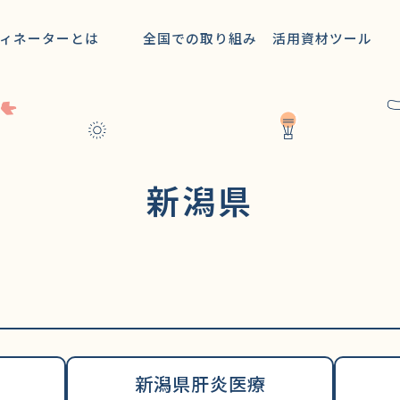
多彩な現場から学ぶ
動ガイド
ィネーターとは
全国での取り組み
活用資材ツール
ごと活動支援情報
研修会プランニング
情報
研究内容
oの活動
患者会
新潟県
エキスパート肝Coストーリー
新潟県肝炎医療