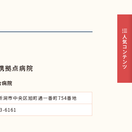
format_list_bulleted
人
気
コ
ン
テ
ン
ツ
携拠点病院
合病院
新潟市中央区旭町通一番町754番地
3-6161